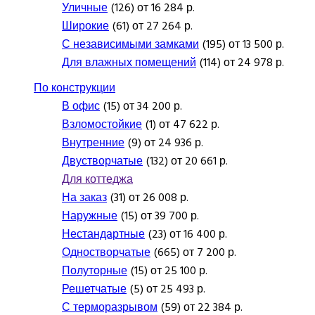
Уличные
(126) от 16 284 р.
Широкие
(61) от 27 264 р.
С независимыми замками
(195) от 13 500 р.
Для влажных помещений
(114) от 24 978 р.
По конструкции
В офис
(15) от 34 200 р.
Взломостойкие
(1) от 47 622 р.
Внутренние
(9) от 24 936 р.
Двустворчатые
(132) от 20 661 р.
Для коттеджа
На заказ
(31) от 26 008 р.
Наружные
(15) от 39 700 р.
Нестандартные
(23) от 16 400 р.
Одностворчатые
(665) от 7 200 р.
Полуторные
(15) от 25 100 р.
Решетчатые
(5) от 25 493 р.
С терморазрывом
(59) от 22 384 р.