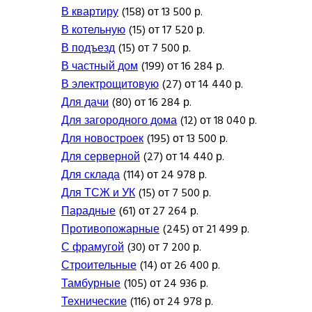
В квартиру
(158) от 13 500 р.
В котельную
(15) от 17 520 р.
В подъезд
(15) от 7 500 р.
В частный дом
(199) от 16 284 р.
В электрощитовую
(27) от 14 440 р.
Для дачи
(80) от 16 284 р.
Для загородного дома
(12) от 18 040 р.
Для новостроек
(195) от 13 500 р.
Для серверной
(27) от 14 440 р.
Для склада
(114) от 24 978 р.
Для ТСЖ и УК
(15) от 7 500 р.
Парадные
(61) от 27 264 р.
Противопожарные
(245) от 21 499 р.
С фрамугой
(30) от 7 200 р.
Строительные
(14) от 26 400 р.
Тамбурные
(105) от 24 936 р.
Технические
(116) от 24 978 р.