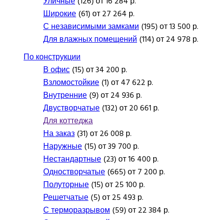
Уличные
(126) от 16 284 р.
Широкие
(61) от 27 264 р.
С независимыми замками
(195) от 13 500 р.
Для влажных помещений
(114) от 24 978 р.
По конструкции
В офис
(15) от 34 200 р.
Взломостойкие
(1) от 47 622 р.
Внутренние
(9) от 24 936 р.
Двустворчатые
(132) от 20 661 р.
Для коттеджа
На заказ
(31) от 26 008 р.
Наружные
(15) от 39 700 р.
Нестандартные
(23) от 16 400 р.
Одностворчатые
(665) от 7 200 р.
Полуторные
(15) от 25 100 р.
Решетчатые
(5) от 25 493 р.
С терморазрывом
(59) от 22 384 р.