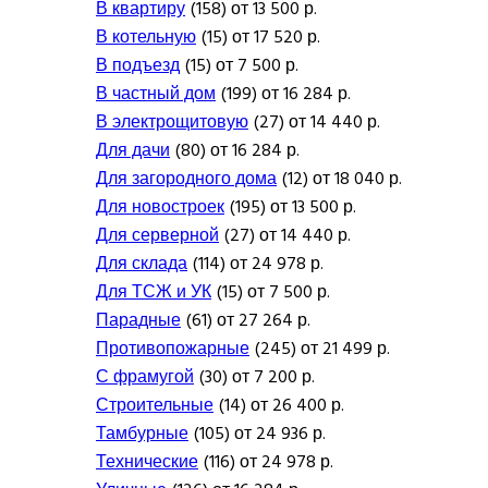
В квартиру
(158) от 13 500 р.
В котельную
(15) от 17 520 р.
В подъезд
(15) от 7 500 р.
В частный дом
(199) от 16 284 р.
В электрощитовую
(27) от 14 440 р.
Для дачи
(80) от 16 284 р.
Для загородного дома
(12) от 18 040 р.
Для новостроек
(195) от 13 500 р.
Для серверной
(27) от 14 440 р.
Для склада
(114) от 24 978 р.
Для ТСЖ и УК
(15) от 7 500 р.
Парадные
(61) от 27 264 р.
Противопожарные
(245) от 21 499 р.
С фрамугой
(30) от 7 200 р.
Строительные
(14) от 26 400 р.
Тамбурные
(105) от 24 936 р.
Технические
(116) от 24 978 р.