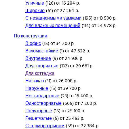
Уличные
(126) от 16 284 р.
Широкие
(61) от 27 264 р.
С независимыми замками
(195) от 13 500 р.
Для влажных помещений
(114) от 24 978 р.
По конструкции
В офис
(15) от 34 200 р.
Взломостойкие
(1) от 47 622 р.
Внутренние
(9) от 24 936 р.
Двустворчатые
(132) от 20 661 р.
Для коттеджа
На заказ
(31) от 26 008 р.
Наружные
(15) от 39 700 р.
Нестандартные
(23) от 16 400 р.
Одностворчатые
(665) от 7 200 р.
Полуторные
(15) от 25 100 р.
Решетчатые
(5) от 25 493 р.
С терморазрывом
(59) от 22 384 р.