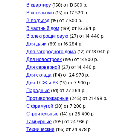
В квартиру
(158) от 13 500 р.
В котельную
(15) от 17 520 р.
В подъезд
(15) от 7 500 р.
В частный дом
(199) от 16 284 р.
В электрощитовую
(27) от 14 440 р.
Для дачи
(80) от 16 284 р.
Для загородного дома
(12) от 18 040 р.
Для новостроек
(195) от 13 500 р.
Для серверной
(27) от 14 440 р.
Для склада
(114) от 24 978 р.
Для ТСЖ и УК
(15) от 7 500 р.
Парадные
(61) от 27 264 р.
Противопожарные
(245) от 21 499 р.
С фрамугой
(30) от 7 200 р.
Строительные
(14) от 26 400 р.
Тамбурные
(105) от 24 936 р.
Технические
(116) от 24 978 р.