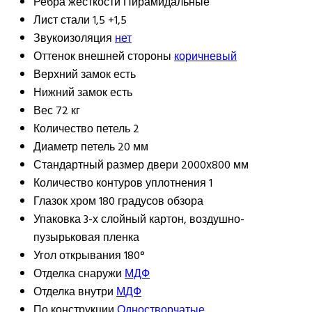
Ребра жесткости
Пирамидальные
Лист стали
1,5 +1,5
Звукоизоляция
нет
Оттенок внешней стороны
коричневый
Верхний замок
есть
Нижний замок
есть
Вес
72 кг
Количество петель
2
Диаметр петель
20 мм
Стандартный размер двери
2000х800 мм
Количество контуров уплотнения
1
Глазок
хром 180 градусов обзора
Упаковка
3-х слойный картон, воздушно-
пузырьковая пленка
Угол открывания
180°
Отделка снаружи
МДФ
Отделка внутри
МДФ
По конструкции
Одностворчатые