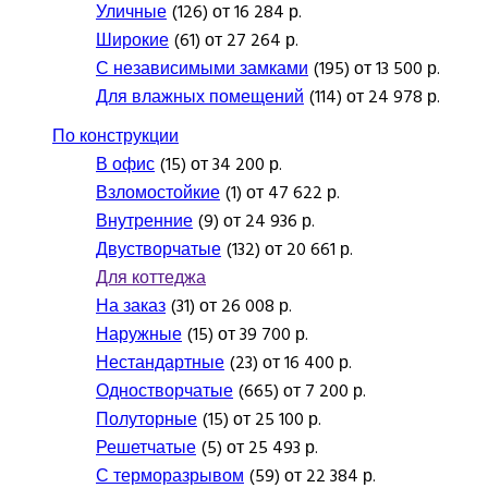
Уличные
(126) от 16 284 р.
Широкие
(61) от 27 264 р.
С независимыми замками
(195) от 13 500 р.
Для влажных помещений
(114) от 24 978 р.
По конструкции
В офис
(15) от 34 200 р.
Взломостойкие
(1) от 47 622 р.
Внутренние
(9) от 24 936 р.
Двустворчатые
(132) от 20 661 р.
Для коттеджа
На заказ
(31) от 26 008 р.
Наружные
(15) от 39 700 р.
Нестандартные
(23) от 16 400 р.
Одностворчатые
(665) от 7 200 р.
Полуторные
(15) от 25 100 р.
Решетчатые
(5) от 25 493 р.
С терморазрывом
(59) от 22 384 р.