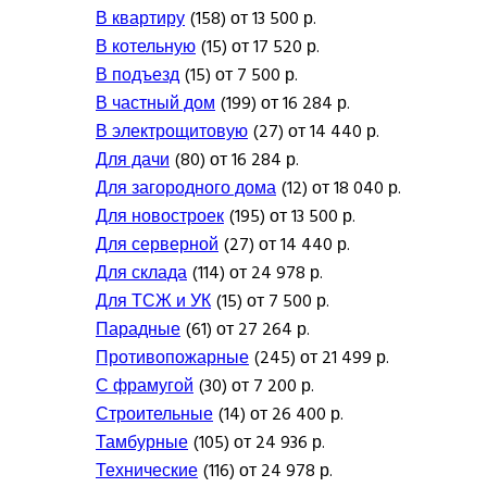
В квартиру
(158) от 13 500 р.
В котельную
(15) от 17 520 р.
В подъезд
(15) от 7 500 р.
В частный дом
(199) от 16 284 р.
В электрощитовую
(27) от 14 440 р.
Для дачи
(80) от 16 284 р.
Для загородного дома
(12) от 18 040 р.
Для новостроек
(195) от 13 500 р.
Для серверной
(27) от 14 440 р.
Для склада
(114) от 24 978 р.
Для ТСЖ и УК
(15) от 7 500 р.
Парадные
(61) от 27 264 р.
Противопожарные
(245) от 21 499 р.
С фрамугой
(30) от 7 200 р.
Строительные
(14) от 26 400 р.
Тамбурные
(105) от 24 936 р.
Технические
(116) от 24 978 р.